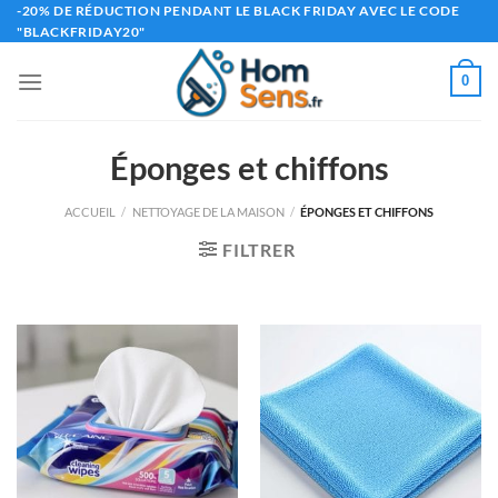
Passer
-20% DE RÉDUCTION PENDANT LE BLACK FRIDAY AVEC LE CODE
"BLACKFRIDAY20"
au
contenu
0
Éponges et chiffons
ACCUEIL
/
NETTOYAGE DE LA MAISON
/
ÉPONGES ET CHIFFONS
FILTRER