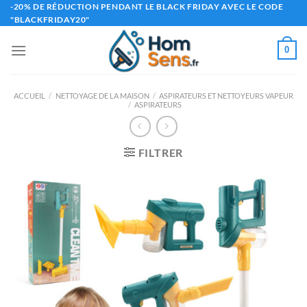
Passer
-20% DE RÉDUCTION PENDANT LE BLACK FRIDAY AVEC LE CODE
"BLACKFRIDAY20"
au
contenu
0
ACCUEIL
/
NETTOYAGE DE LA MAISON
/
ASPIRATEURS ET NETTOYEURS VAPEUR
/
ASPIRATEURS
FILTRER