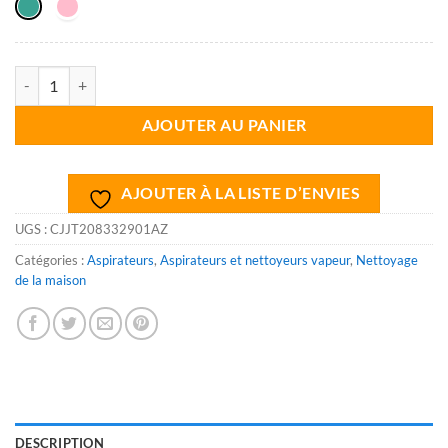
quantité de Aspirateur pour jouer au ménage
AJOUTER AU PANIER
AJOUTER À LA LISTE D’ENVIES
UGS :
CJJT208332901AZ
Catégories :
Aspirateurs
,
Aspirateurs et nettoyeurs vapeur
,
Nettoyage
de la maison
DESCRIPTION