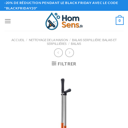
Passer
-20% DE RÉDUCTION PENDANT LE BLACK FRIDAY AVEC LE CODE
"BLACKFRIDAY20"
au
contenu
0
ACCUEIL
/
NETTOYAGE DE LA MAISON
/
BALAIS SERPILLIÈRE: BALAIS ET
SERPILLIÈRES
/
BALAIS
FILTRER