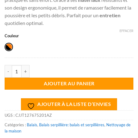
son design ergonomique, il permet de ramasser facilement la
poussière et les petits débris. Parfait pour un
entretien
quotidien optimal.
EFFACER
Couleur
quantité de Balai et pelle à poussière
AJOUTER AU PANIER
AJOUTER À LA LISTE D’ENVIES
UGS :
CJJT127675201AZ
Catégories :
Balais
,
Balais serpillière: balais et serpillières
,
Nettoyage de
la maison