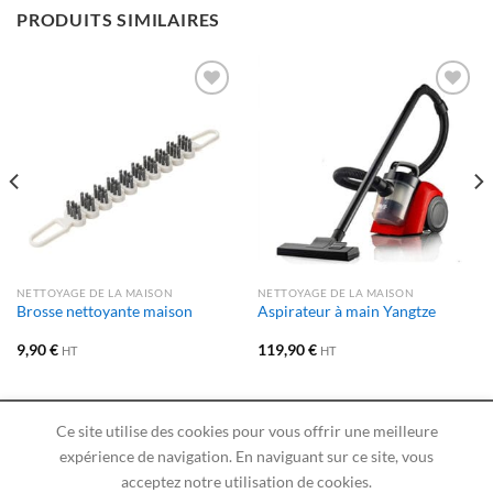
PRODUITS SIMILAIRES
AJOUTER
AJOUTER
À LA
À LA
LISTE
LISTE
D’ENVIES
D’ENVIES
NETTOYAGE DE LA MAISON
NETTOYAGE DE LA MAISON
Brosse nettoyante maison
Aspirateur à main Yangtze
9,90
€
119,90
€
HT
HT
Ce site utilise des cookies pour vous offrir une meilleure
expérience de navigation. En naviguant sur ce site, vous
ACCUEIL
BLOG
BOUTIQUE
PANIER
acceptez notre utilisation de cookies.