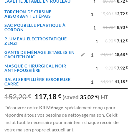
LAVETTE JETABLE EN ROULEAU
10,90
€
8,72
€
TORCHON DE CUISINE
15,90
€
12,72
€
ABSORBANT ET ÉPAIS
SAC POUBELLE PLASTIQUE À
11,90
€
8,93
€
CORDON
PLUMEAU ÉLECTROSTATIQUE
8,90
€
7,12
€
ZENZI
GANTS DE MÉNAGE JETABLES EN
24,90
€
18,68
€
CAOUTCHOUC
MASQUE CHIRURGICAL NOIR
9,90
€
7,92
€
ANTI-POUSSIÈRE
BALAI SERPILLIÈRE ESSOREUSE
54,90
€
41,18
€
CARRÉ
152,20
117,18
€
€
(saved
35,02
€
)
HT
Découvrez notre
Kit Ménage
, spécialement conçu pour
répondre à tous vos besoins de nettoyage maison. Ce kit
inclut tout le nécessaire pour maintenir chaque recoin de
votre maison propre et accueillant.