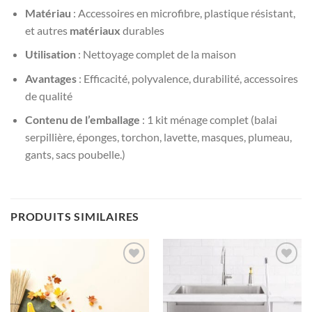
Matériau
: Accessoires en microfibre, plastique résistant,
et autres
matériaux
durables
Utilisation
: Nettoyage complet de la maison
Avantages
: Efficacité, polyvalence, durabilité, accessoires
de qualité
Contenu de l’emballage
: 1 kit ménage complet (balai
serpillière, éponges, torchon, lavette, masques, plumeau,
gants, sacs poubelle.)
PRODUITS SIMILAIRES
AJOUTER
AJOUTER
À LA
À LA
LISTE
LISTE
D’ENVIES
D’ENVIES